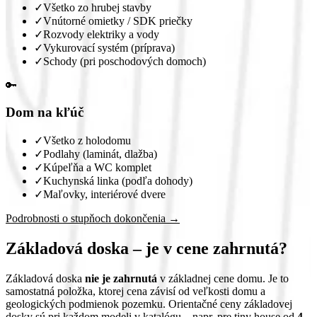
✓
Všetko zo hrubej stavby
✓
Vnútorné omietky / SDK priečky
✓
Rozvody elektriky a vody
✓
Vykurovací systém (príprava)
✓
Schody (pri poschodových domoch)
🔑
Dom na kľúč
✓
Všetko z holodomu
✓
Podlahy (laminát, dlažba)
✓
Kúpeľňa a WC komplet
✓
Kuchynská linka (podľa dohody)
✓
Maľovky, interiérové dvere
Podrobnosti o stupňoch dokončenia →
Základová doska – je v cene zahrnutá?
Základová doska
nie je zahrnutá
v základnej cene domu. Je to
samostatná položka, ktorej cena závisí od veľkosti domu a
geologických podmienok pozemku. Orientačné ceny základovej
dosky sú pri každom modeli v katalógu – napr. pre tiny house od
4