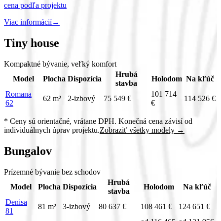
cena podľa projektu
Viac informácií
→
Tiny house
Kompaktné bývanie, veľký komfort
Hrubá
Model
Plocha
Dispozícia
Holodom
Na kľúč
stavba
Romana
101 714
62 m²
2-izbový
75 549 €
114 526 €
62
€
* Ceny sú orientačné, vrátane DPH. Konečná cena závisí od
individuálnych úprav projektu.
Zobraziť všetky modely →
Bungalov
Prízemné bývanie bez schodov
Hrubá
Model
Plocha
Dispozícia
Holodom
Na kľúč
stavba
Denisa
81 m²
3-izbový
80 637 €
108 461 €
124 651 €
81