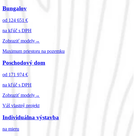
Bungalov
od 124 651 €
na kľúč s DPH
Zobraziť modely
→
Maximum priestoru na pozemku
Poschodový dom
od 171 974 €
na kľúč s DPH
Zobraziť modely
→
Váš vlastný projekt
Individuálna výstavba
na mieru