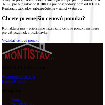
320 €
, pre bungalov od
8 100 €
a pre poschodový dom od
8 100 €
.
Realizáciu základov zabezpečujeme v rámci výstavby.
Chcete presnejšiu cenovú ponuku?
Kontaktujte nás – pripravíme nezáväznú cenovú ponuku na mieru
pre váš pozemok a požiadavky.
Vyžiadať cenovú ponuku
MONTISTAV
, s.r.o.
Lazovná 69, 974 01
Banská Bystrica
Navigácia
Domov
Katalóg domov