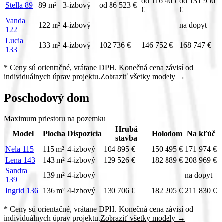
od 116 465
od 131 956
Stella 89
89 m²
3-izbový
od 86 523 €
€
€
Vanda
122 m²
4-izbový
–
–
na dopyt
122
Lucia
133 m²
4-izbový
102 736 €
146 752 €
168 747 €
133
* Ceny sú orientačné, vrátane DPH. Konečná cena závisí od
individuálnych úprav projektu.
Zobraziť všetky modely →
Poschodový dom
Maximum priestoru na pozemku
Hrubá
Model
Plocha
Dispozícia
Holodom
Na kľúč
stavba
Nela 115
115 m²
4-izbový
104 895 €
150 495 €
171 974 €
Lena 143
143 m²
4-izbový
129 526 €
182 889 €
208 969 €
Sandra
139 m²
4-izbový
–
–
na dopyt
139
Ingrid 136
136 m²
4-izbový
130 706 €
182 205 €
211 830 €
* Ceny sú orientačné, vrátane DPH. Konečná cena závisí od
individuálnych úprav projektu.
Zobraziť všetky modely →