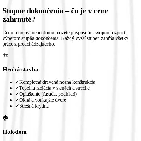
Stupne dokončenia – čo je v cene
zahrnuté?
Cenu montovaného domu môžete prispôsobiť svojmu rozpočtu
výberom stupňa dokončenia. Každý vyšší stupeň zahŕňa všetky
práce z predchádzajúceho.
🏗️
Hrubá stavba
✓
Kompletná drevená nosná konštrukcia
✓
Tepelná izolácia v stenách a streche
✓
Opláštenie (fasáda, podhľad)
✓
Okná a vonkajšie dvere
✓
Strešná krytina
🏠
Holodom