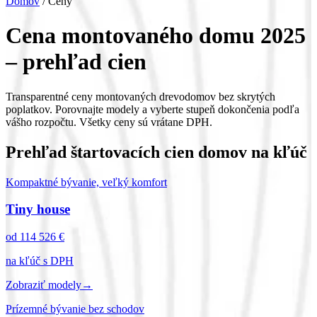
Domov
/ Ceny
Cena montovaného domu 2025
– prehľad cien
Transparentné ceny montovaných drevodomov bez skrytých
poplatkov. Porovnajte modely a vyberte stupeň dokončenia podľa
vášho rozpočtu. Všetky ceny sú vrátane DPH.
Prehľad štartovacích cien domov na kľúč
Kompaktné bývanie, veľký komfort
Tiny house
od 114 526 €
na kľúč s DPH
Zobraziť modely
→
Prízemné bývanie bez schodov