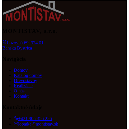
MONTISTAV
, s.r.o.
Lazovná 69, 974 01
Banská Bystrica
Navigácia
Domov
Katalóg domov
Drevostavby
Realizácie
O nás
Kontakt
Kontaktné údaje
+421 905 356 226
lopatka@montistav.sk