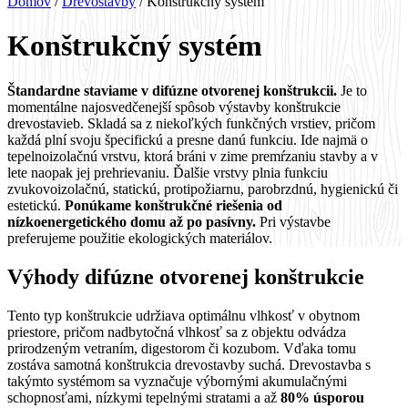
Domov
/
Drevostavby
/
Konštrukčný systém
Konštrukčný systém
Štandardne staviame v difúzne otvorenej konštrukcii.
Je to
momentálne najosvedčenejší spôsob výstavby konštrukcie
drevostavieb. Skladá sa z niekoľkých funkčných vrstiev, pričom
každá plní svoju špecifickú a presne danú funkciu. Ide najmä o
tepelnoizolačnú vrstvu, ktorá bráni v zime premŕzaniu stavby a v
lete naopak jej prehrievaniu. Ďalšie vrstvy plnia funkciu
zvukovoizolačnú, statickú, protipožiarnu, parobrzdnú, hygienickú či
estetickú.
Ponúkame konštrukčné riešenia od
nízkoenergetického domu až po pasívny.
Pri výstavbe
preferujeme použitie ekologických materiálov.
Výhody difúzne otvorenej konštrukcie
Tento typ konštrukcie udržiava optimálnu vlhkosť v obytnom
priestore, pričom nadbytočná vlhkosť sa z objektu odvádza
prirodzeným vetraním, digestorom či kozubom. Vďaka tomu
zostáva samotná konštrukcia drevostavby suchá. Drevostavba s
takýmto systémom sa vyznačuje výbornými akumulačnými
schopnosťami, nízkymi tepelnými stratami a až
80% úsporou