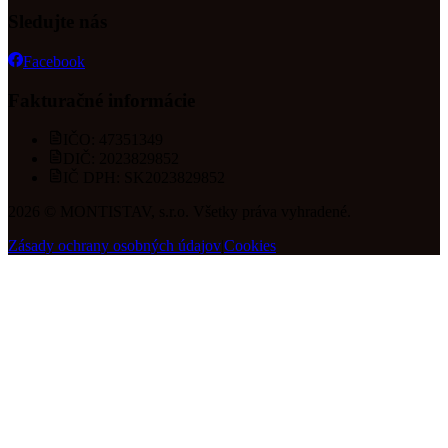
Sledujte nás
Facebook
Fakturačné informácie
IČO:
47351349
DIČ:
2023829852
IČ DPH:
SK2023829852
2026
© MONTISTAV, s.r.o. Všetky práva vyhradené.
Zásady ochrany osobných údajov
|
Cookies