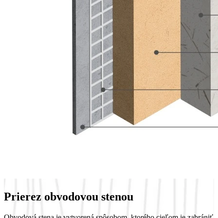
Prierez obvodovou stenou
Obvodová stena je vytvorená spôsobom, ktorého cieľom je zabrániť